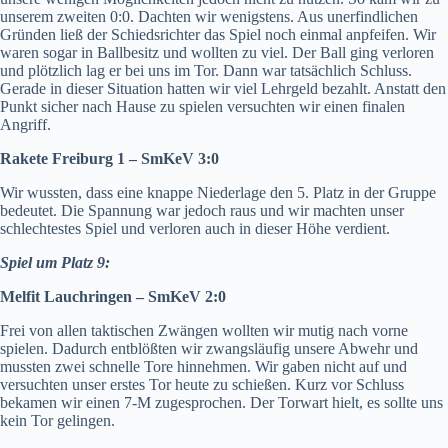
unserem zweiten 0:0. Dachten wir wenigstens. Aus unerfindlichen
Gründen ließ der Schiedsrichter das Spiel noch einmal anpfeifen. Wir
waren sogar in Ballbesitz und wollten zu viel. Der Ball ging verloren
und plötzlich lag er bei uns im Tor. Dann war tatsächlich Schluss.
Gerade in dieser Situation hatten wir viel Lehrgeld bezahlt. Anstatt den
Punkt sicher nach Hause zu spielen versuchten wir einen finalen
Angriff.
Rakete Freiburg 1 – SmKeV 3:0
Wir wussten, dass eine knappe Niederlage den 5. Platz in der Gruppe
bedeutet. Die Spannung war jedoch raus und wir machten unser
schlechtestes Spiel und verloren auch in dieser Höhe verdient.
Spiel um Platz 9:
Melfit Lauchringen – SmKeV 2:0
Frei von allen taktischen Zwängen wollten wir mutig nach vorne
spielen. Dadurch entblößten wir zwangsläufig unsere Abwehr und
mussten zwei schnelle Tore hinnehmen. Wir gaben nicht auf und
versuchten unser erstes Tor heute zu schießen. Kurz vor Schluss
bekamen wir einen 7-M zugesprochen. Der Torwart hielt, es sollte uns
kein Tor gelingen.