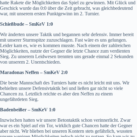
hatte Rakete die Möglichkeiten das Spiel zu gewinnen. Mit Glück und
Geschick wurde das 0:0 über die Zeit gebracht, was gleichbedeutend
war, mit unserem ersten Punktgewinn im 2. Turnier.
Schießbude – SmKeV 1:0
Wir änderten unsere Taktik und begannen sehr defensiv. Immer bereit
mit unserer Sturmspitze zuzuschlagen. Fast wäre es uns gelungen.
Leider kam es, wie es kommen musste. Nach einem der zahlreichen
Möglichkeiten, nutzte der Gegner die letzte Chance zum verdienten
Sieg. Zu unserem Leidwesen trennten uns gerade einmal 2 Sekunden
von unserem 2. Unentschieden.
Maradonas Neffen – SmKeV 2:0
Die beste Mannschaft des Turniers hatte es nicht leicht mit uns. Wir
behielten unsere Defensivtaktik bei und ließen gar nicht so viele
Chancen zu. Letztlich reichte es aber den Neffen zu einem
ungefährdeten Sieg.
Badenbeißer – SmKeV 1:0
Inzwischen hatten wir unsere Betontaktik schon verinnerlicht. Zwar
war es ein Spiel auf ein Tor, wirklich gute Chancen hatte der Gegner
aber nicht. Wir blieben bei unseren Kontern stets gefährlich, wussten
unsere wenigen Möglichkeiten jedoch nicht zu nutzen. So kam wir zu