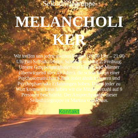
Selbsthilfegruppe
MELANCHOLI
KER
Wir treffen uns jeden zweiten Freitag (19:00 Uhr – 21:00
Uhr) im Selbsthilfebüro, Schwabentorring 2, Freiburg.
Unsere Gruppenmitglieder sind Frauen und Männer
(überwiegend über 45 Jahre), die schon mal in einer
Psychosomatischen Klinik (oder ähnlich) waren und
Psychopharmaka Erfahrungen haben. Damit jeder zu
Wort kommen kann haben wir die Mitgliederzahl auf 9
Personen beschränkt. Der Ansprechpartner dieser
Selbsthilfegruppe ist Martina von Kraus.
Kontakt