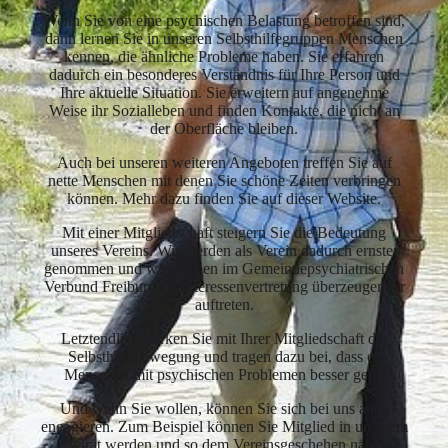
Wenn Sie von eine psychischen Belastung betroffen sind,
dann lernen Sie in unseren Selbsthilfegruppen Menschen
kennen, die ähnliche Probleme haben. Sie erfahren
dadurch ein besonderes Verständnis für Ihre Person und
Ihre aktuelle Situation. Sie erweitern auf angenehme
Weise ihr Sozialleben und finden Kontakte, die nicht an
der Oberfläche bleiben.
Auch bei unseren weiteren Angeboten treffen Sie auf
nette Menschen mit denen Sie schöne Zeiten verbringen
können. Mehr dazu finden Sie auf dieser Website.
Mit einer Mitgliedschaft steigern Sie die Bedeutung
unseres Vereins. Wir werden als Verein dadurch ernster
genommen und wir können im Gemeindepsychiatrischen
Verbund Freiburg als Interessenvertretung überzeugender
auftreten.
Letztendlich stärken Sie mit Ihrer Mitgliedschaft die
Selbsthilfebewegung und tragen dazu bei, dass es
Menschen mit psychischen Problemen besser geht.
Und wenn Sie wollen, können Sie sich bei uns auch
engagieren. Zum Beispiel können Sie Mitglied in unserem
Beirat werden und so dem Vereinsgeschehen näher