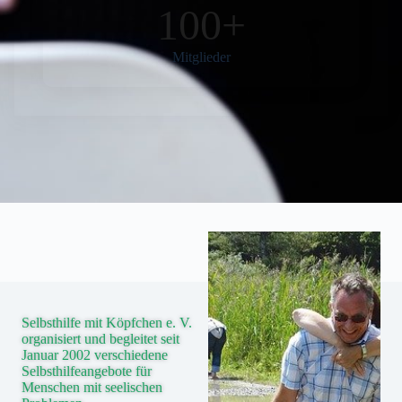
100+
Mitglieder
Selbsthilfe mit Köpfchen e. V.
organisiert und begleitet seit
Januar 2002 verschiedene
Selbsthilfeangebote für
Menschen mit seelischen