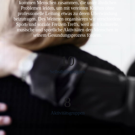
kommen Menschen zusammen, die unter ähnlichen
Problemen leiden, um mit vereinten Kräften ohne
professionelle Leitung etwas zu deren Überwindung
beizutragen. Des Weiteren organisieren wir verschiedene
Sport- und soziale Freizeit-Treffs, weil auch kulturelle,
musische und sportliche Aktivitäten den Menschen in
seinem Gesundungsprozess fördern.
10
Selbsthilfegruppen
8
Aktivitätsgruppen