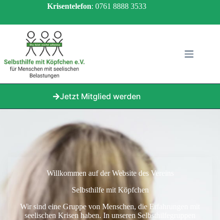
Zum
Krisentelefon
: 0761 8888 3533
Inhalt
springen
Jetzt Mitglied werden
Willkommen auf der Website des Vereins
Selbsthilfe mit Köpfchen
Wir sind eine Gruppe von Menschen, die Erfahrungen mit
seelischen Krisen haben. In unseren Selbsthilfegruppen