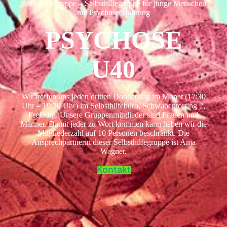
Selbsthilfegruppe – Selbsthilfegruppe für junge Menschen
mit Psychoseerfahrung
PSYCHOSE
U40
Wir treffen uns jeden dritten Donnerstag im Monat (17:30
Uhr – 19:30 Uhr) im Selbsthilfebüro, Schwabentorring 2,
Freiburg. Unsere Gruppenmitglieder sind Frauen und
Männer. Damit jeder zu Wort kommen kann haben wir die
Mitgliederzahl auf 10 Personen beschränkt. Die
Ansprechpartnerin dieser Selbsthilfegruppe ist Anja
Wagner.
Kontakt