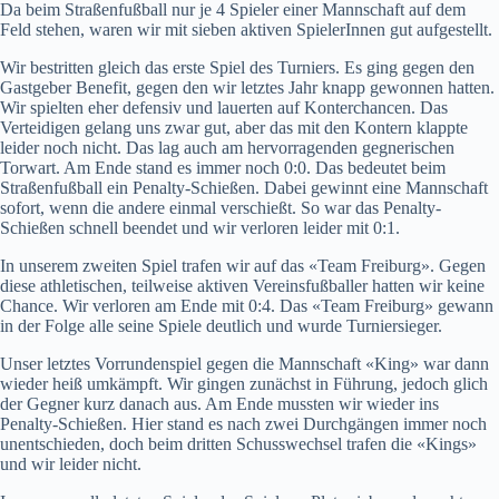
Da beim Straßenfußball nur je 4 Spieler einer Mannschaft auf dem
Feld stehen, waren wir mit sieben aktiven SpielerInnen gut aufgestellt.
Wir bestritten gleich das erste Spiel des Turniers. Es ging gegen den
Gastgeber Benefit, gegen den wir letztes Jahr knapp gewonnen hatten.
Wir spielten eher defensiv und lauerten auf Konterchancen. Das
Verteidigen gelang uns zwar gut, aber das mit den Kontern klappte
leider noch nicht. Das lag auch am hervorragenden gegnerischen
Torwart. Am Ende stand es immer noch 0:0. Das bedeutet beim
Straßenfußball ein Penalty-Schießen. Dabei gewinnt eine Mannschaft
sofort, wenn die andere einmal verschießt. So war das Penalty-
Schießen schnell beendet und wir verloren leider mit 0:1.
In unserem zweiten Spiel trafen wir auf das «Team Freiburg». Gegen
diese athletischen, teilweise aktiven Vereinsfußballer hatten wir keine
Chance. Wir verloren am Ende mit 0:4. Das «Team Freiburg» gewann
in der Folge alle seine Spiele deutlich und wurde Turniersieger.
Unser letztes Vorrundenspiel gegen die Mannschaft «King» war dann
wieder heiß umkämpft. Wir gingen zunächst in Führung, jedoch glich
der Gegner kurz danach aus. Am Ende mussten wir wieder ins
Penalty-Schießen. Hier stand es nach zwei Durchgängen immer noch
unentschieden, doch beim dritten Schusswechsel trafen die «Kings»
und wir leider nicht.