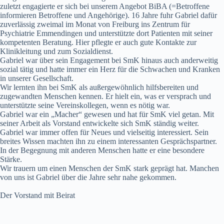
zuletzt engagierte er sich bei unserem Angebot BiBA (=Betroffene
informieren Betroffene und Angehörige). 16 Jahre fuhr Gabriel dafür
zuverlässig zweimal im Monat von Freiburg ins Zentrum für
Psychiatrie Emmendingen und unterstützte dort Patienten mit seiner
kompetenten Beratung. Hier pflegte er auch gute Kontakte zur
Klinikleitung und zum Sozialdienst.
Gabriel war über sein Engagement bei SmK hinaus auch anderweitig
sozial tätig und hatte immer ein Herz für die Schwachen und Kranken
in unserer Gesellschaft.
Wir lernten ihn bei SmK als außergewöhnlich hilfsbereiten und
zugewandten Menschen kennen. Er hielt ein, was er versprach und
unterstützte seine Vereinskollegen, wenn es nötig war.
Gabriel war ein „Macher“ gewesen und hat für SmK viel getan. Mit
seiner Arbeit als Vorstand entwickelte sich SmK ständig weiter.
Gabriel war immer offen für Neues und vielseitig interessiert. Sein
breites Wissen machten ihn zu einem interessanten Gesprächspartner.
In der Begegnung mit anderen Menschen hatte er eine besondere
Stärke.
Wir trauern um einen Menschen der SmK stark geprägt hat. Manchen
von uns ist Gabriel über die Jahre sehr nahe gekommen.
Der Vorstand mit Beirat